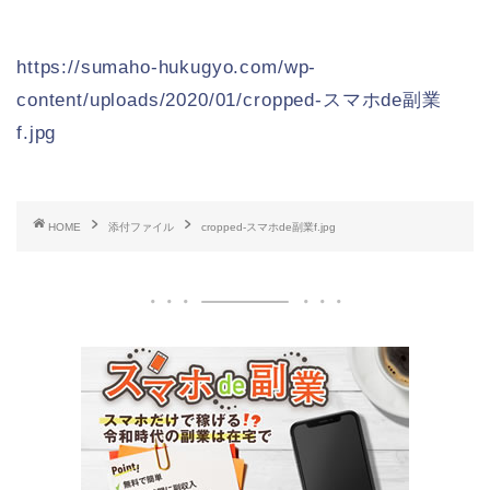
https://sumaho-hukugyo.com/wp-
content/uploads/2020/01/cropped-スマホde副業
f.jpg
HOME
添付ファイル
cropped-スマホde副業f.jpg